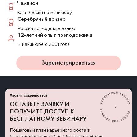
Чемпион
Юга России по маникюру
Серебряный призер
России по моделированию
12-летний опыт преподавания
В маникюре с 2001 года
Зарегистрироваться
В
Е
Й
Б
Ы
И
Хватит сомневаться
Н
Н
А
Т
А
Р
Л
П
ОСТАВЬТЕ ЗАЯВКУ И
С
.
Е
Б
Б
Е
ПОЛУЧИТЕ ДОСТУП К
С
П
Р
Л
А
А
Н
БЕСПЛАТНОМУ ВЕБИНАРУ
Т
И
Н
Б
Ы
Е
Й
В
Пошаговый план карьерного роста в