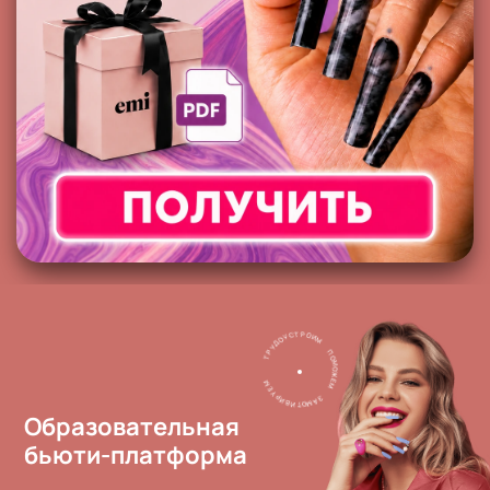
И
М
О
Р
Т
П
С
О
У
М
О
О
Д
Ж
У
Е
Р
М
Т
З
А
М
М
О
Е
Т
У
И
Р
В
И
Образовательная
бьюти-платформа